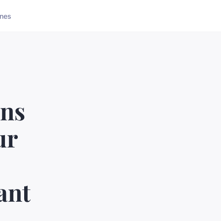
nes
ons
ur
ant