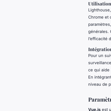
Utilisatio
Lighthouse,
Chrome et o
paramètres, 
générales. 
l’efficacité
Intégratio
Pour un sui
surveillanc
ce qui aide
En intégran
niveau de p
Paramètr
Vue.js
est u