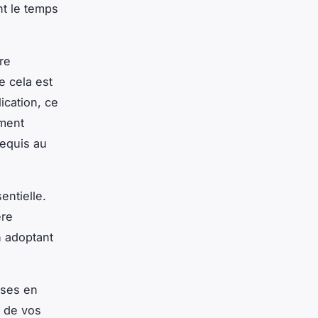
nt le temps
re
e cela est
ication, ce
ement
requis au
entielle.
ère
n adoptant
ises en
é de vos