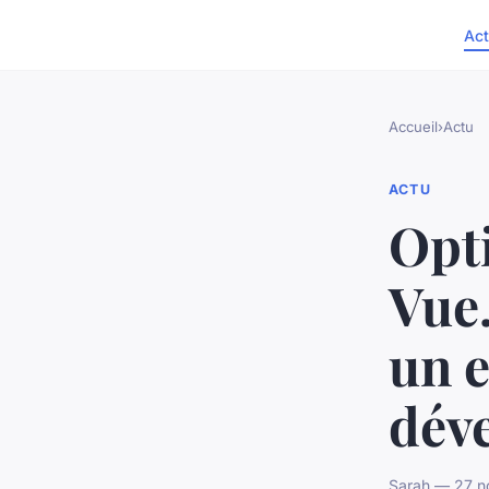
Act
Accueil
›
Actu
ACTU
Opti
Vue.
un 
dév
Sarah — 27 n