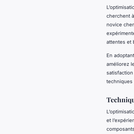
L’optimisat
cherchent 
novice cher
expérimenté 
attentes et
En adoptan
améliorez l
satisfactio
techniques 
Techniqu
L’optimisat
et l’expérie
composants