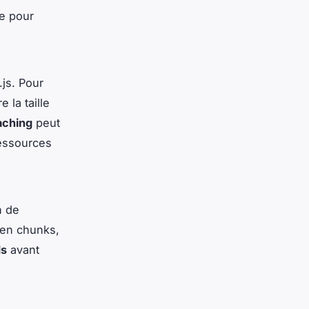
le pour
.js. Pour
 la taille
aching
peut
ressources
n de
 en chunks,
ds
avant