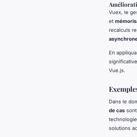
Améliorati
Vuex, le ge
et
mémoris
recalculs r
asynchron
En appliqua
significati
Vue.js.
Exemples
Dans le do
de cas
sont 
technologie
solutions a