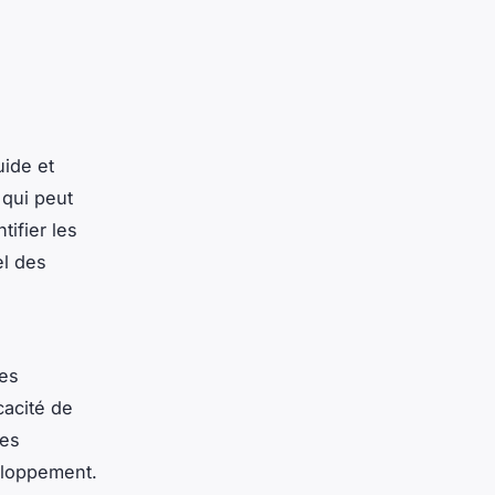
uide et
 qui peut
tifier les
l des
des
cacité de
ces
eloppement.