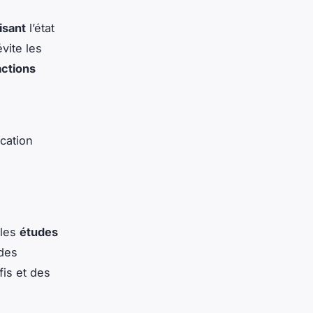
isant
l’état
vite les
actions
cation
 les
études
 des
is et des