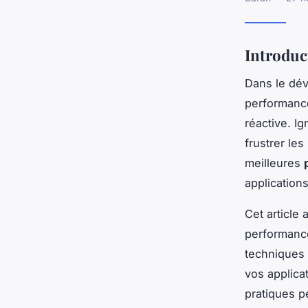
Introduct
Dans le dév
performances
réactive. I
frustrer les
meilleures
applications
Cet article 
performance
techniques e
vos applica
pratiques p