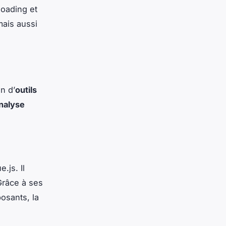
loading et
ais aussi
n d’
outils
nalyse
.js. Il
Grâce à ses
osants, la