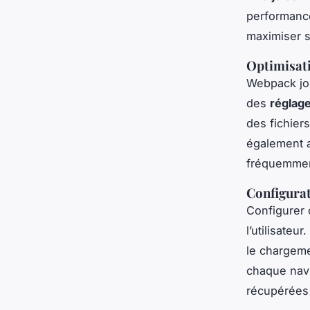
performanc
maximiser 
Optimisati
Webpack jou
des
réglag
des fichier
également a
fréquemment
Configurat
Configurer 
l’utilisateu
le chargeme
chaque navi
récupérées