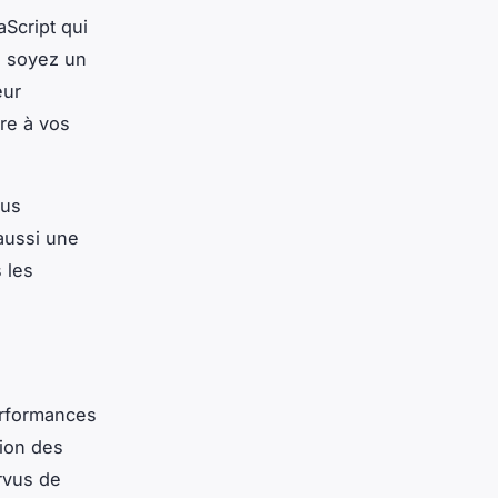
Script qui
s soyez un
eur
dre à vos
ous
aussi une
 les
erformances
tion des
rvus de