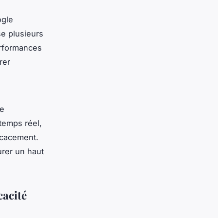
ogle
se plusieurs
performances
rer
ne
temps réel,
ficacement.
urer un haut
cacité