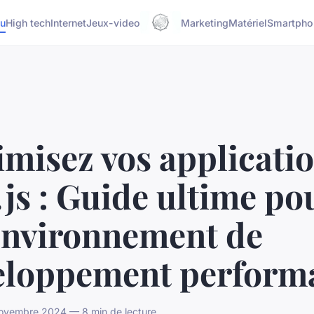
u
High tech
Internet
Jeux-video
Marketing
Matériel
Smartpho
misez vos applicati
js : Guide ultime po
environnement de
eloppement perform
ovembre 2024 — 8 min de lecture