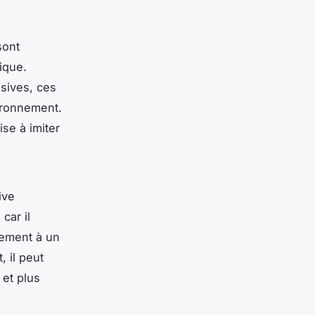
sont
ique.
usives, ces
ironnement.
ise à imiter
ive
car il
lement à un
 il peut
 et plus