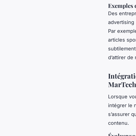
Exemples d
Des entrepri
advertising
Par exemple
articles sp
subtilement
d’attirer d
Intégrati
MarTec
Lorsque vo
intégrer le
s’assurer q
contenu.
Évaluer vo