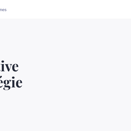
nes
ive
égie