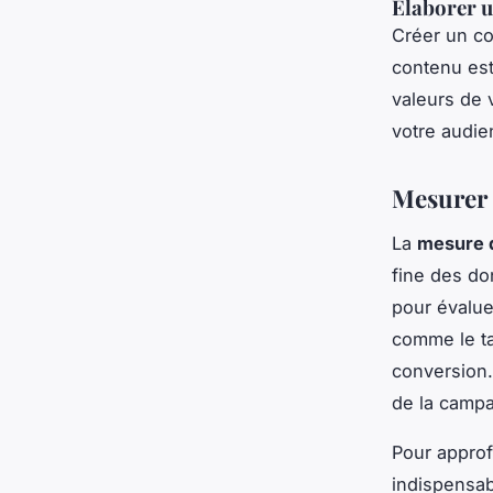
Élaborer u
Créer un co
contenu est
valeurs de 
votre audie
Mesurer l
La
mesure d
fine des d
pour évalue
comme le ta
conversion.
de la campa
Pour approf
indispensa