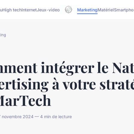
u
High tech
Internet
Jeux-video
Marketing
Matériel
Smartpho
ing
ment intégrer le Nat
rtising à votre strat
MarTech
7 novembre 2024 — 4 min de lecture