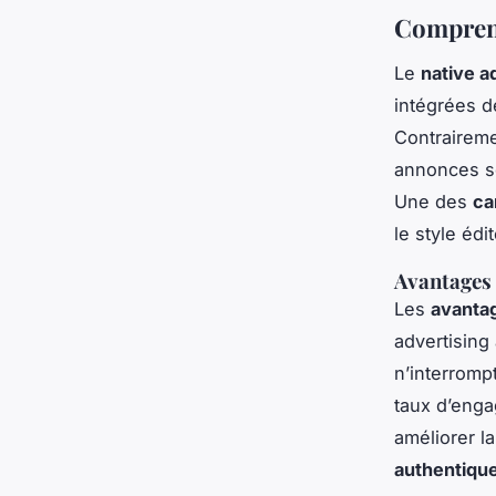
Comprend
Le
native a
intégrées d
Contrairemen
annonces s
Une des
ca
le style édit
Avantages 
Les
avanta
advertising 
n’interromp
taux d’enga
améliorer l
authentiqu