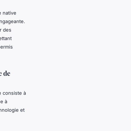
e native
engageante.
er des
ettant
permis
e de
e consiste à
se à
hnologie et