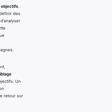
 objectifs
.
éfinir des
 d’analyser
tte
que
pagnes.
nt,
ciblage
jectifs. Un
on
e retour sur