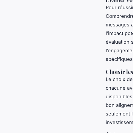
Pour réussi
Comprendre 
messages ad
l’impact pot
évaluation s
l’engagemen
spécifiques
Choisir le
Le choix de
chacune ave
disponibles
bon alignem
seulement l
investissem