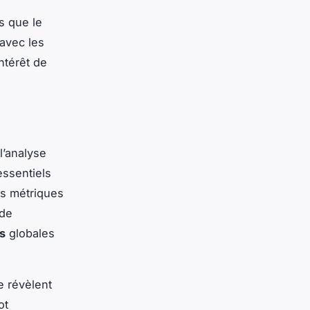
s que le
 avec les
intérêt de
l’analyse
essentiels
es métriques
 de
s
globales
se révèlent
ot