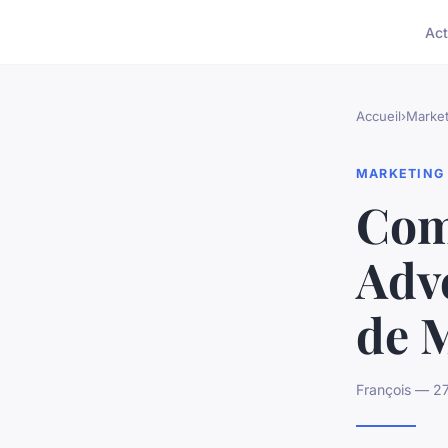
Act
Accueil
›
Market
MARKETING
Com
Adve
de 
François — 2