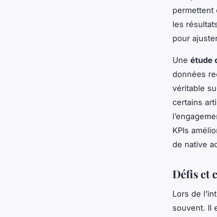
permettent 
les résulta
pour ajuster
Une
étude 
données rec
véritable s
certains art
l’engagement
KPIs amélio
de native ad
Défis et 
Lors de l’i
souvent. Il 