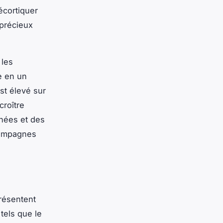
écortiquer
 précieux
 les
e en un
st élevé sur
croître
nnées et des
 campagnes
résentent
 tels que le