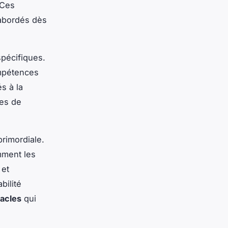
 Ces
 abordés dès
spécifiques.
ompétences
és à la
mes de
primordiale.
mment les
 et
bilité
acles
qui